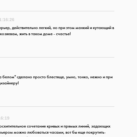
11:16:26
рьер, действительно легкий, но при этом манкий и кутающий в
озяевам, жить в таком доме - счастье!
а белом" сделано просто блестяще, умно, тонко, нежно и при
дизайнеру!
16:19
осхитительное сочетание кривых и прямых линий, задающих
ерьером можно любоваться часами, вот бы еще покрутить-