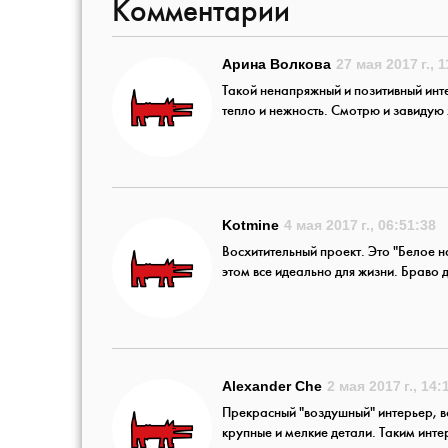
Комментарии
Арина Волкова
27 мая 2017 г., 
Такой ненапряжный и позитивный инте
тепло и нежность. Смотрю и завидую х
Kotmine
4 мая 2017 г., 06:51:38
Восхитительный проект. Это "Белое н
этом все идеально для жизни. Браво 
Alexander Che
2 мая 2017 г., 14:
Прекрасный "воздушный" интерьер, в
крупные и мелкие детали. Таким инт