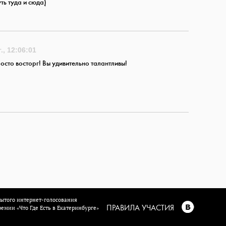
ть туда и сюда)
., 12:06:01
росто восторг! Вы удивительно талантливы!
рытого интернет-голосования
ПРАВИЛА УЧАСТИЯ
емии «Что Где Есть в Екатеринбурге»